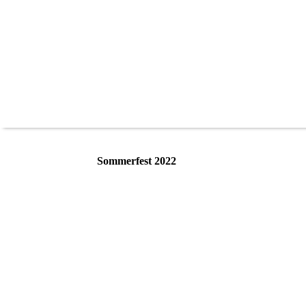
Sommerfest 2022
20220904_150639