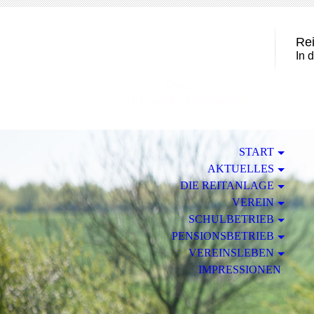
Rei
In 
START
AKTUELLES
DIE REITANLAGE
VEREIN
SCHULBETRIEB
PENSIONSBETRIEB
VEREINSLEBEN
IMPRESSIONEN