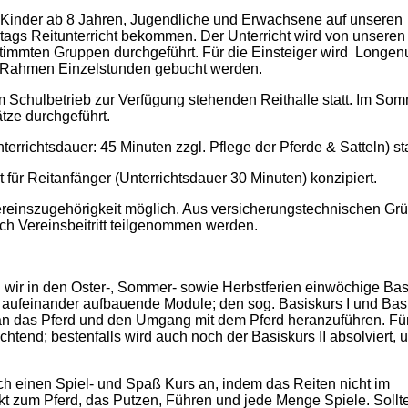
Kinder ab 8 Jahren, Jugendliche und Erwachsene auf unseren
tags Reitunterricht bekommen. Der Unterricht wird von unseren
timmten Gruppen durchgeführt. Für die Einsteiger wird Longenu
 Rahmen Einzelstunden gebucht werden.
dem Schulbetrieb zur Verfügung stehenden Reithalle statt. Im So
ätze durchgeführt.
errichtsdauer: 45 Minuten zzgl. Pflege der Pferde & Satteln) sta
t für Reitanfänger (Unterrichtsdauer 30 Minuten) konzipiert.
ereinszugehörigkeit möglich. Aus versicherungstechnischen Gr
ch Vereinsbeitritt teilgenommen werden.
wir in den Oster-, Sommer- sowie Herbstferien einwöchige Bas
ei aufeinander aufbauende Module; den sog. Basiskurs I und Bas
 an das Pferd und den Umgang mit dem Pferd heranzuführen. Fü
chtend; bestenfalls wird auch noch der Basiskurs II absolviert, 
ch einen Spiel- und Spaß Kurs an, indem das Reiten nicht im
kt zum Pferd, das Putzen, Führen und jede Menge Spiele. Sollt