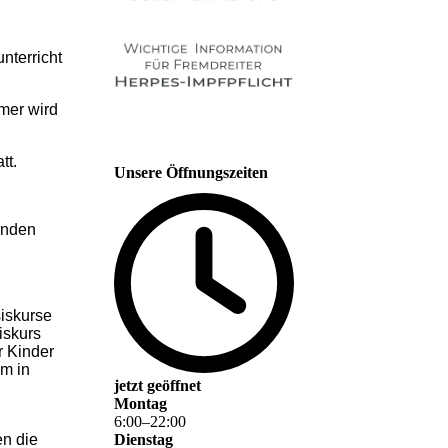
nterricht
mmer wird
tt.
Unsere Öffnungszeiten
ünden
iskurse
iskurs
r Kinder
um in
jetzt geöffnet
Montag
6
:
00
–
22
:
00
en die
Dienstag