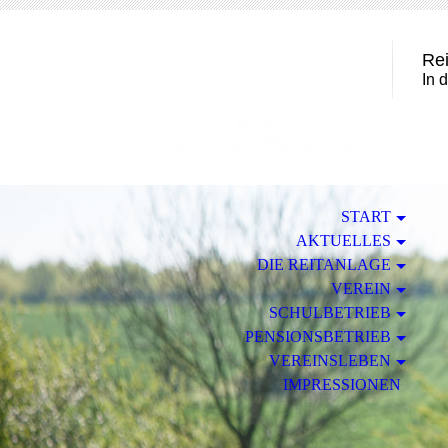
Rei
In 
START
AKTUELLES
DIE REITANLAGE
VEREIN
SCHULBETRIEB
PENSIONSBETRIEB
VEREINSLEBEN
IMPRESSIONEN