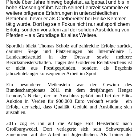
Pferde über Jahre hinweg begleitet, aufgebaut und bis in
hohe Klassen geführt. Nach seiner Lehrzeit sammelte er
weitere prägende Erfahrungen in unterschiedlichen
Betrieben, bevor er als Chefbereiter bei Heike Kemmer
tätig wurde. Dort lag sein Fokus nicht nur auf sportlichem
Erfolg, sondern vor allem auf der soliden Ausbildung von
Pferden – als Grundlage für alles Weitere.
Sportlich blickt Thomas Scholz auf zahlreiche Erfolge zurück,
darunter Siege und Platzierungen bis Intermédiaire I,
Landesmeistertitel in der Dressur sowie mehrere
Bezirksmeisterschaften. Träger des Goldenen Reitabzeichens ist
er nicht aus Prestigegründen, sondern als Ergebnis
jahrzehntelanger konsequenter Arbeit im Sport.
Ein besonderer Meilenstein war der Gewinn des
Bundeschampionats 2011 mit dem dreijährigen Hengst
Lemony’s Nicket, der im Anschluss gekört und bei der Elite-
Auktion in Verden für 900.000 Euro verkauft wurde – ein
Erfolg, der zeigt, dass Qualität, Geduld und Ausbildung sich
auszahlen.
2015 zog es ihn auf die Anlage Hof Heisterholz nach
Großburgwedel. Dort verlagerte sich sein Schwerpunkt
zunehmend auf die Arbeit mit Jugendlichen. Als Trainer der