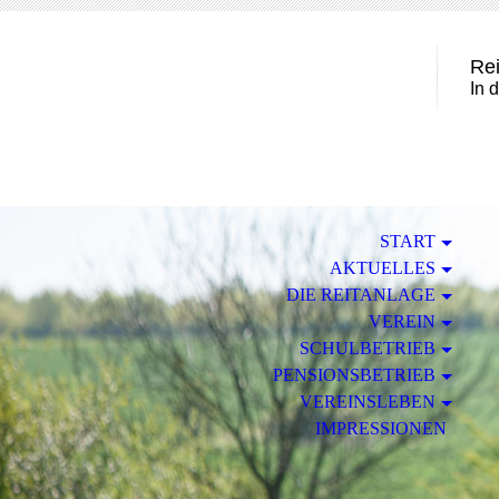
Rei
In 
START
AKTUELLES
DIE REITANLAGE
VEREIN
SCHULBETRIEB
PENSIONSBETRIEB
VEREINSLEBEN
IMPRESSIONEN