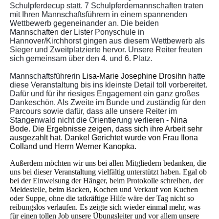
Schulpferdecup statt. 7 Schulpferdemannschaften traten
mit Ihren Mannschaftsführern in einem spannenden
Wettbewerb gegeneinander an. Die beiden
Mannschaften der Lister Ponyschule in
Hannover/Kirchhorst gingen aus diesem Wettbewerb als
Sieger und Zweitplatzierte hervor.
Unsere Reiter freuten
sich gemeinsam über den 4. und 6. Platz.
Mannschaftsführerin
Lisa-Marie Josephine Drosihn
hatte
diese Veranstaltung bis ins kleinste De
tail toll vorbereitet.
Dafür und für ihr riesiges Engagement ein ganz großes
Dankeschön. Als Zweite im Bunde und zuständig für den
Parcours sowie dafür, dass alle unsere Reiter im
Stangenwald nicht die Orientierung verlieren -
Nina
Bode.
Die Ergebnisse zeigen, dass sich ihre Arbeit sehr
ausgezahlt hat. Danke! Gerichtet wurde von Frau Ilona
Colland und Herrn Werner Kanopka.
Außerdem möchten wir uns bei allen Mitgliedern bedanken, die
uns bei dieser Veranstaltung vielfältig unterstützt haben. Egal ob
bei der Einweisung der Hänger, beim Protokolle schreiben, der
Meldestelle, beim Backen, Kochen und Verkauf von Kuchen
oder Suppe, ohne die tatkräftige Hilfe wäre der Tag nicht so
reibungslos verlaufen. Es zeigte sich wieder einmal mehr, was
für einen tollen Job unsere Übungsleiter und vor allem unsere