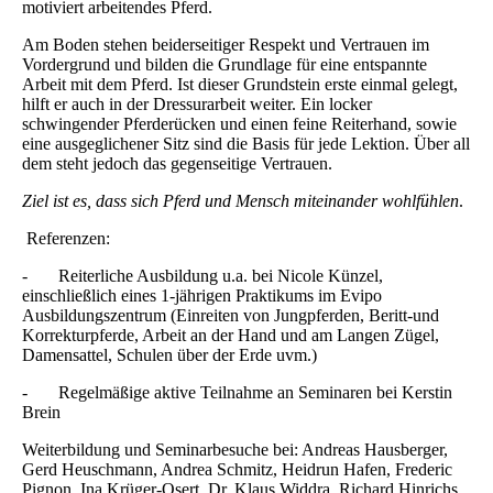
motiviert arbeitendes Pferd.
Am Boden stehen beiderseitiger Respekt und Vertrauen im
Vordergrund und bilden die Grundlage für eine entspannte
Arbeit mit dem Pferd. Ist dieser Grundstein erste einmal gelegt,
hilft er auch in der Dressurarbeit weiter. Ein locker
schwingender Pferderücken und einen feine Reiterhand, sowie
eine ausgeglichener Sitz sind die Basis für jede Lektion. Über all
dem steht jedoch das gegenseitige Vertrauen.
Ziel ist es, dass sich Pferd und Mensch miteinander wohlfühlen
.
Referenzen:
- Reiterliche Ausbildung u.a. bei Nicole Künzel,
einschließlich eines 1-jährigen Praktikums im Evipo
Ausbildungszentrum (Einreiten von Jungpferden, Beritt-und
Korrekturpferde, Arbeit an der Hand und am Langen Zügel,
Damensattel, Schulen über der Erde uvm.)
- Regelmäßige aktive Teilnahme an Seminaren bei Kerstin
Brein
Weiterbildung und Seminarbesuche bei: Andreas Hausberger,
Gerd Heuschmann, Andrea Schmitz, Heidrun Hafen, Frederic
Pignon, Ina Krüger-Osert, Dr. Klaus Widdra, Richard Hinrichs