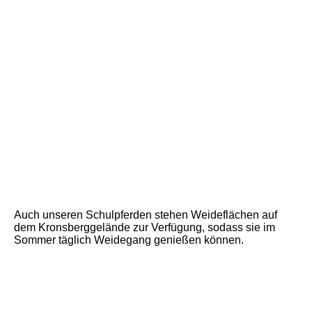
Weidespaß
Pferdeglück
Tempo!!
Kuscheln erlaubt...
Reitanlage von oben
Weideflächen neben den Außenplätzen
Auch unseren Schulpferden stehen Weideflächen auf
dem Kronsberggelände zur Verfügung, sodass sie im
Sommer täglich Weidegang genießen können.